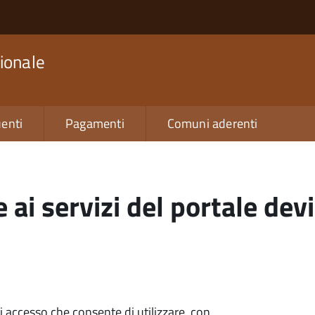
ionale
enti
Pagamenti
Comuni aderenti
 ai servizi del portale devi
di accesso che consente di utilizzare, con