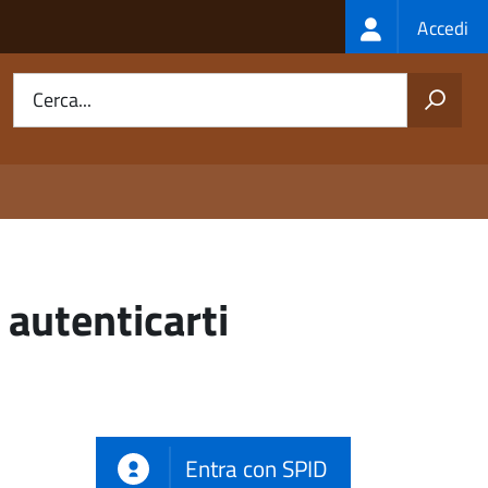
Login
Accedi
menu
Cerca...
 autenticarti
Entra con SPID