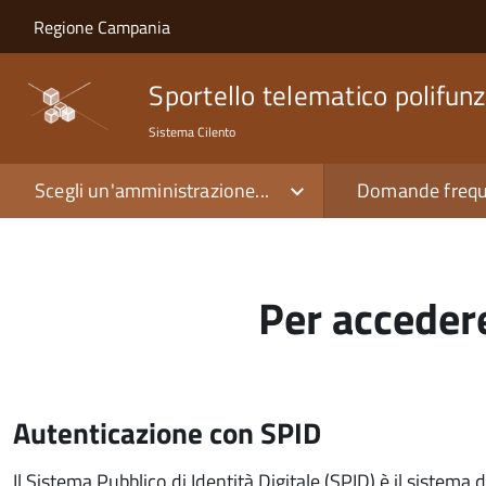
Salta al contenuto principale
Skip to site navigation
Regione Campania
Sportello telematico polifunz
Sistema Cilento
Scegli un'amministrazione...
Domande frequ
Per accedere
Autenticazione con SPID
Il Sistema Pubblico di Identità Digitale (SPID) è il sistema 