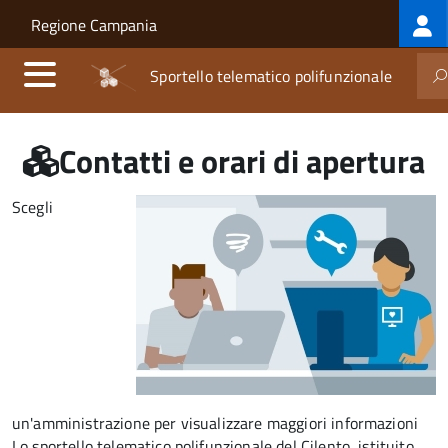
Log
Salta al contenuto principale
Skip to site navigation
Regione Campania
me
Sportello telematico polifunzionale
Contatti e orari di apertura
Scegli
un'amministrazione per visualizzare maggiori informazioni
Lo
sportello telematico polifunzionale del Cilento
, istituito