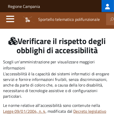
Log
Salta al contenuto principale
Skip to site navigation
Regione Campania
me
Sportello telematico polifunzionale
Verificare il rispetto degli
obblighi di accessibilità
Scegli un'amministrazione per visualizzare maggiori
informazioni
L'accessibilità è la capacità dei sistemi informatici di erogare
servizi e fornire informazioni fruibili, senza discriminazioni,
anche da parte di coloro che, a causa della loro disabilità,
necessitano di tecnologie assistive o di configurazioni
particolari.
Le norme relative all'accessibilità sono contenute nella
Legge 09/01/2004, n. 4
, modificata dal
Decreto legislativo