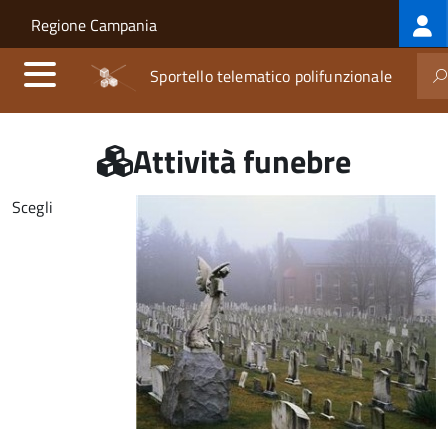
Log
Salta al contenuto principale
Skip to site navigation
Regione Campania
me
Sportello telematico polifunzionale
Attività funebre
Scegli