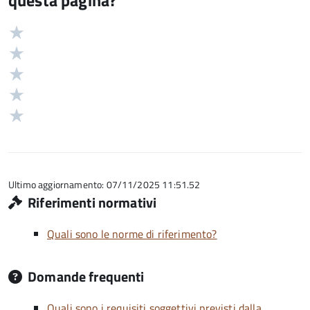
questa pagina?
Valuta
Valutazione
5
Valuta
stelle
4
Valuta
su
stelle
3
Valuta
5
su
stelle
2
Valuta
5
su
stelle
1
5
su
stelle
5
su
5
Ultimo aggiornamento: 07/11/2025 11:51.52
Riferimenti normativi
Quali sono le norme di riferimento?
Domande frequenti
Quali sono i requisiti soggettivi previsti dalla