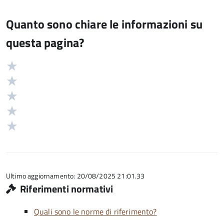
Quanto sono chiare le informazioni su
questa pagina?
Valuta
Valutazione
5
Valuta
stelle
4
Valuta
su
stelle
3
Valuta
5
su
stelle
2
Valuta
5
su
stelle
1
5
su
stelle
5
su
5
Ultimo aggiornamento: 20/08/2025 21:01.33
Riferimenti normativi
Quali sono le norme di riferimento?