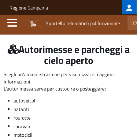
Log
Salta al contenuto principale
Skip to site navigation
Regione Campania
me
Sportello telematico polifunzionale
Autorimesse e parcheggi a
cielo aperto
Scegli un'amministrazione per visualizzare maggiori
informazioni
L’autorimessa serve per custodire o posteggiare:
autoveicoli
natanti
roulotte
caravan
motocicli