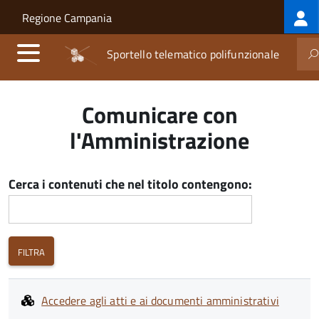
Log
Salta al contenuto principale
Skip to site navigation
Regione Campania
me
Sportello telematico polifunzionale
Comunicare con
l'Amministrazione
Cerca i contenuti che nel titolo contengono:
Accedere agli atti e ai documenti amministrativi