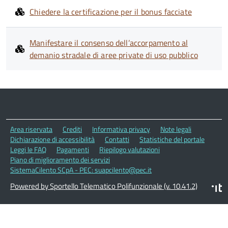
Chiedere la certificazione per il bonus facciate
Manifestare il consenso dell’accorpamento al
demanio stradale di aree private di uso pubblico
Area riservata
Crediti
Informativa privacy
Note legali
Dichiarazione di accessibilità
Contatti
Statistiche del portale
Leggi le FAQ
Pagamenti
Riepilogo valutazioni
Piano di miglioramento dei servizi
SistemaCilento SCpA - PEC: suapcilento@pec.it
Powered by Sportello Telematico Polifunzionale (v. 10.41.2)