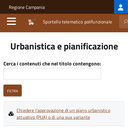
Log
Salta al contenuto principale
Skip to site navigation
Regione Campania
me
Sportello telematico polifunzionale
Urbanistica e pianificazione
Cerca i contenuti che nel titolo contengono:
Chiedere l'approvazione di un piano urbanistico
attuativo (PUA) o di una sua variante