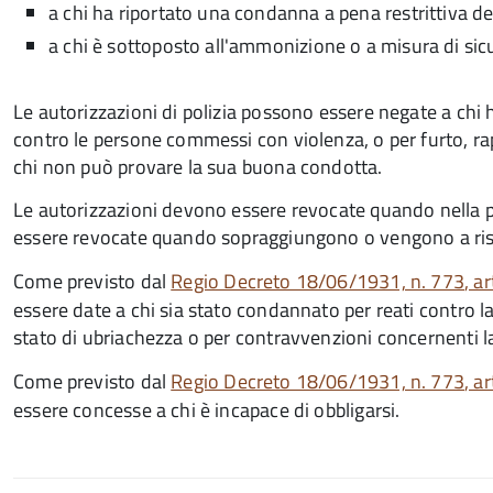
a chi ha riportato una condanna a pena restrittiva del
a chi è sottoposto all'ammonizione o a misura di sic
Le autorizzazioni di polizia possono essere negate a chi h
contro le persone commessi con violenza, o per furto, rapi
chi non può provare la sua buona condotta.
Le autorizzazioni devono essere revocate quando nella pe
essere revocate quando sopraggiungono o vengono a risul
Come previsto dal
Regio Decreto 18/06/1931, n. 773
, a
essere date a chi sia stato condannato per reati contro la
stato di ubriachezza o per contravvenzioni concernenti la 
Come previsto dal
Regio Decreto 18/06/1931, n. 773
, a
essere concesse a chi è incapace di obbligarsi.