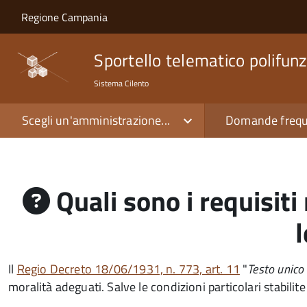
Salta al contenuto principale
Skip to site navigation
Regione Campania
Sportello telematico polifunz
Sistema Cilento
Scegli un'amministrazione...
Domande frequ
Quali sono i requisiti 
l
Il
Regio Decreto 18/06/1931, n. 773, art. 11
"
Testo unico 
moralità adeguati. Salve le condizioni particolari stabilite