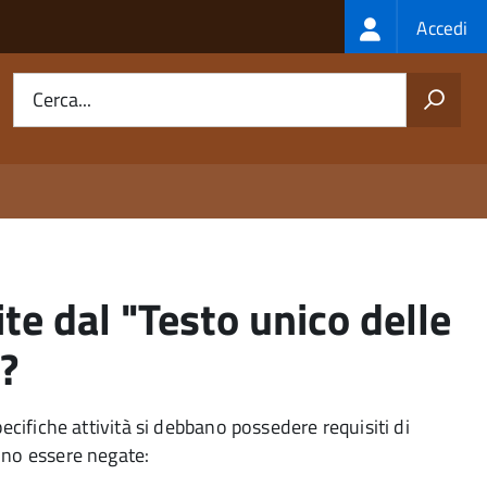
Login
Accedi
menu
Cerca...
ite dal "Testo unico delle
"?
cifiche attività si debbano possedere requisiti di
vono essere negate: