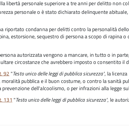
la libertà personale superiore a tre anni per delitto non co
urezza personale o è stato dichiarato delinquente abituale,
a riportato condanna per delitti contro la personalità dello
na, estorsione, sequestro di persona a scopo di rapina o di 
rsona autorizzata vengono a mancare, in tutto o in parte,
tare circostanze che avrebbero imposto o consentito il di
rt. 92
"
Testo unico delle leggi di pubblica sicurezza"
, l
a licenza
 moralità pubblica e il buon costume, o contro la sanità pu
prevenzione dell'alcoolismo, o per infrazioni alla legge su
rt. 131
"
Testo unico delle leggi di pubblica sicurezza"
, l
e autori