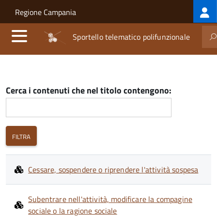
Log
Salta al contenuto principale
Skip to site navigation
Regione Campania
me
Sportello telematico polifunzionale
Cerca i contenuti che nel titolo contengono:
Cessare, sospendere o riprendere l'attività sospesa
Subentrare nell'attività, modificare la compagine
sociale o la ragione sociale