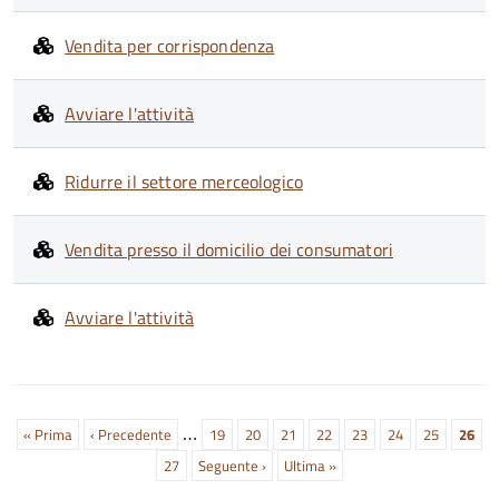
Vendita per corrispondenza
Avviare l'attività
Ridurre il settore merceologico
Vendita presso il domicilio dei consumatori
Avviare l'attività
Paginazione
…
Prima
« Prima
Pagina
‹ Precedente
Page
19
Page
20
Page
21
Page
22
Page
23
Page
24
Page
25
Pagin
26
pagina
precedente
attual
Page
27
Prossima
Seguente ›
Ultima
Ultima »
pagina
pagina